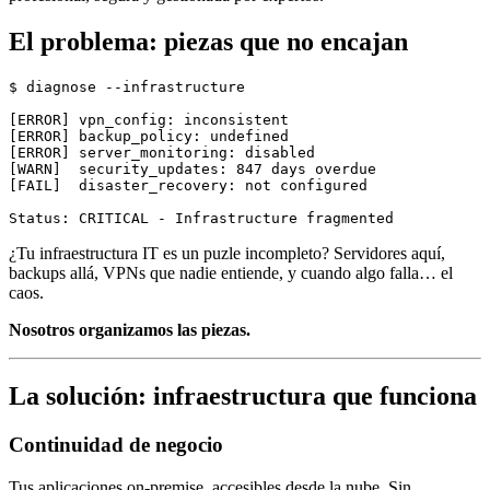
El problema: piezas que no encajan
$ diagnose --infrastructure

[ERROR] vpn_config: inconsistent

[ERROR] backup_policy: undefined

[ERROR] server_monitoring: disabled

[WARN]  security_updates: 847 days overdue

[FAIL]  disaster_recovery: not configured

¿Tu infraestructura IT es un puzle incompleto? Servidores aquí,
backups allá, VPNs que nadie entiende, y cuando algo falla… el
caos.
Nosotros organizamos las piezas.
La solución: infraestructura que funciona
Continuidad de negocio
Tus aplicaciones on-premise, accesibles desde la nube. Sin