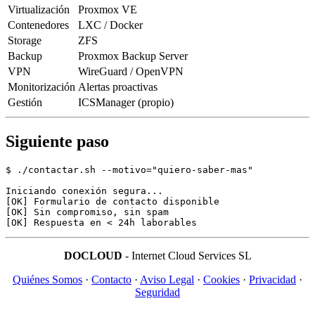
Virtualización
Proxmox VE
Contenedores
LXC / Docker
Storage
ZFS
Backup
Proxmox Backup Server
VPN
WireGuard / OpenVPN
Monitorización
Alertas proactivas
Gestión
ICSManager (propio)
Siguiente paso
$ ./contactar.sh --motivo="quiero-saber-mas"

Iniciando conexión segura...

[OK] Formulario de contacto disponible

[OK] Sin compromiso, sin spam

DOCLOUD
- Internet Cloud Services SL
Quiénes Somos
·
Contacto
·
Aviso Legal
·
Cookies
·
Privacidad
·
Seguridad