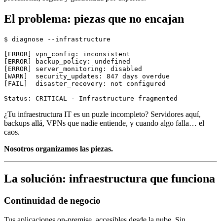
El problema: piezas que no encajan
$ diagnose --infrastructure

[ERROR] vpn_config: inconsistent

[ERROR] backup_policy: undefined

[ERROR] server_monitoring: disabled

[WARN]  security_updates: 847 days overdue

[FAIL]  disaster_recovery: not configured

¿Tu infraestructura IT es un puzle incompleto? Servidores aquí,
backups allá, VPNs que nadie entiende, y cuando algo falla… el
caos.
Nosotros organizamos las piezas.
La solución: infraestructura que funciona
Continuidad de negocio
Tus aplicaciones on-premise, accesibles desde la nube. Sin