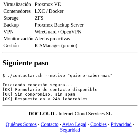
Virtualización
Proxmox VE
Contenedores
LXC / Docker
Storage
ZFS
Backup
Proxmox Backup Server
VPN
WireGuard / OpenVPN
Monitorización
Alertas proactivas
Gestión
ICSManager (propio)
Siguiente paso
$ ./contactar.sh --motivo="quiero-saber-mas"

Iniciando conexión segura...

[OK] Formulario de contacto disponible

[OK] Sin compromiso, sin spam

DOCLOUD
- Internet Cloud Services SL
Quiénes Somos
·
Contacto
·
Aviso Legal
·
Cookies
·
Privacidad
·
Seguridad