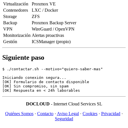
Virtualización
Proxmox VE
Contenedores
LXC / Docker
Storage
ZFS
Backup
Proxmox Backup Server
VPN
WireGuard / OpenVPN
Monitorización
Alertas proactivas
Gestión
ICSManager (propio)
Siguiente paso
$ ./contactar.sh --motivo="quiero-saber-mas"

Iniciando conexión segura...

[OK] Formulario de contacto disponible

[OK] Sin compromiso, sin spam

DOCLOUD
- Internet Cloud Services SL
Quiénes Somos
·
Contacto
·
Aviso Legal
·
Cookies
·
Privacidad
·
Seguridad