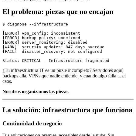
El problema: piezas que no encajan
$ diagnose --infrastructure

[ERROR] vpn_config: inconsistent

[ERROR] backup_policy: undefined

[ERROR] server_monitoring: disabled

[WARN]  security_updates: 847 days overdue

[FAIL]  disaster_recovery: not configured

¿Tu infraestructura IT es un puzle incompleto? Servidores aquí,
backups allá, VPNs que nadie entiende, y cuando algo falla… el
caos.
Nosotros organizamos las piezas.
La solución: infraestructura que funciona
Continuidad de negocio
Tus aplicaciones on-premise, accesibles desde la nube. Sin