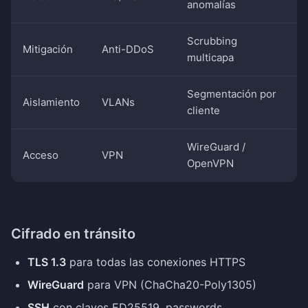
anomalías
Scrubbing
Mitigación
Anti-DDoS
multicapa
Segmentación por
Aislamiento
VLANs
cliente
WireGuard /
Acceso
VPN
OpenVPN
Cifrado en tránsito
TLS 1.3
para todas las conexiones HTTPS
WireGuard
para VPN (ChaCha20-Poly1305)
SSH
con claves ED25519, passwords