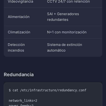
Videovigilancia
CCTV 24/7 con retención
SAI + Generadores
Alimentación
redundantes
Climatización
N+1 con monitorización
Detección
Sistema de extinción
incendios
automático
Redundancia
$ cat /etc/infrastructure/redundancy.conf

network_links=2

power_feeds=2
